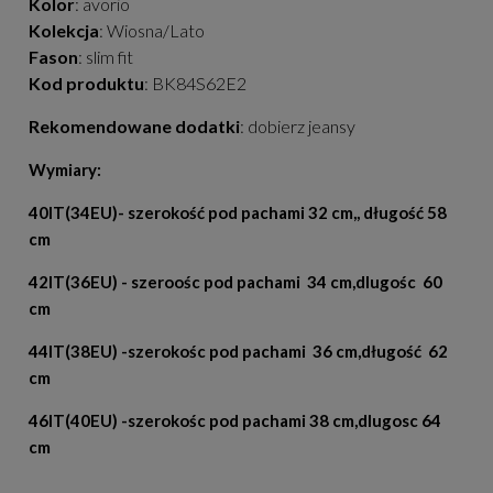
Kolor
: avorio
Kolekcja
: Wiosna/Lato
Fason
: slim fit
Kod produktu
: BK84S62E2
Rekomendowane dodatki
: dobierz jeansy
Wymiary:
40IT(34EU)- szerokość pod pachami 32 cm,, długość 58
cm
42IT(36EU) - szeroośc pod pachami 34 cm,dlugośc 60
cm
44IT(38EU) -szerokośc pod pachami 36 cm,długość 62
cm
46IT(40EU) -szerokośc pod pachami 38 cm,dlugosc 64
cm