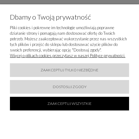
Dbamy o Twoją prywatność
Pliki cookies i pokrewne im technologie umożliwiają poprawne
działanie strony i pomagają nam dostosować ofertę do Twoich
potrzeb. Możesz zaakceptować wykorzystanie przez nas wszystkich
PRODUCENT
tych plików i przejść do sklepu lub dostosować użycie plików do
swoich preferencji, wybierając opcję "Dostosuj zgody".
BETTY BLUE S.a.A.
Więcej o plikach cookies przeczytasz w naszej Polityce prywatności.
Via Viadagola, 30
Quatro Inferiore di Granarolo Emilia (BO) Italy
40057 Bolonia, Włochy
ZAAKCEPTUJ TYLKO NIEZBĘDNE
info@bettybluespa.com
051-8652911
DOSTOSUJ ZGODY
ZAAKCEPTUJ WSZYSTKIE