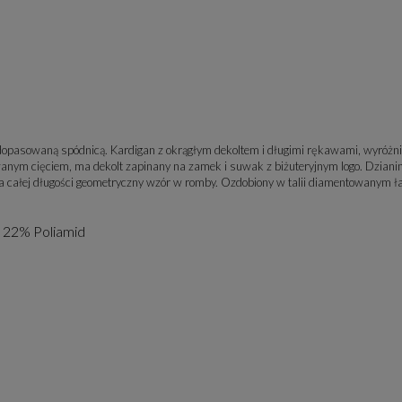
opasowaną spódnicą. Kardigan z okrągłym dekoltem i długimi rękawami, wyróżnia
nym cięciem, ma dekolt zapinany na zamek i suwak z biżuteryjnym logo. Dzian
 całej długości geometryczny wzór w romby. Ozdobiony w talii diamentowanym ła
, 22% Poliamid