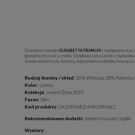
Dzianinowy komplet
ELISABETTA FRANCHI
z kardiganem oraz d
geometryczny wzór w romby. Ozdobiony łańcuszkiem z diamentowa
stanem wyróżnia się misterną, trójwymiarową obróbką tworzącą na
Rodzaj tkaniny / skład
: 50% Wiskoza, 28% Poliester
Kolor
: czarny
Kolekcja
: Jesień/Zima 2025
Fason
: Slim
Kod produktu
: GK20B56E2+MK29B56E2
Rekomendowane dodatki
: dobierz koszulę i szpilki
Wymiary: