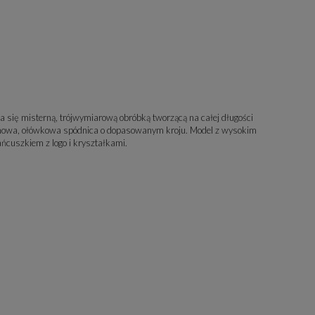
 się misterną, trójwymiarową obróbką tworzącą na całej długości
inowa, ołówkowa spódnica o dopasowanym kroju. Model z wysokim
ńcuszkiem z logo i kryształkami.