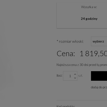
Wysyłka w:
24 godziny
*
rozmiar włoski:
Cena:
1 819,50
Najniższa cena z 30 dni przed tą prom
Jeżeli produkt jest sp
Ilość
szt.
niż 30 dni, wyświetlan
cena od momentu, kied
dodaj do pr
się w sprzedaży.
Kod produktu: