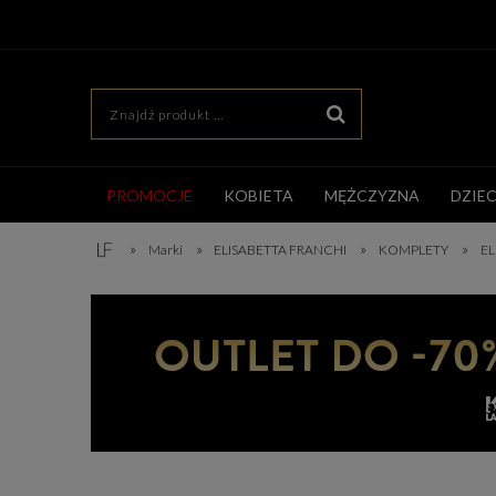
PROMOCJE
KOBIETA
MĘŻCZYZNA
DZIE
»
»
»
»
Marki
ELISABETTA FRANCHI
KOMPLETY
EL