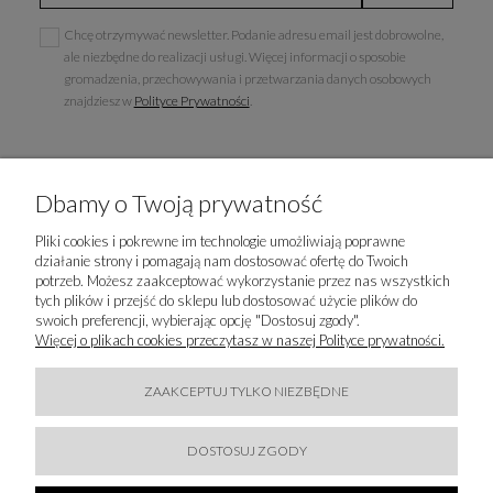
Chcę otrzymywać newsletter. Podanie adresu email jest dobrowolne,
ale niezbędne do realizacji usługi. Więcej informacji o sposobie
gromadzenia, przechowywania i przetwarzania danych osobowych
znajdziesz w
Polityce Prywatności
.
Dbamy o Twoją prywatność
INFORMACJE
Pliki cookies i pokrewne im technologie umożliwiają poprawne
działanie strony i pomagają nam dostosować ofertę do Twoich
POPULARNE KATEGORIE
potrzeb. Możesz zaakceptować wykorzystanie przez nas wszystkich
tych plików i przejść do sklepu lub dostosować użycie plików do
swoich preferencji, wybierając opcję "Dostosuj zgody".
LUXURY-FASHION.PL
Więcej o plikach cookies przeczytasz w naszej Polityce prywatności.
KONTAKT
ZAAKCEPTUJ TYLKO NIEZBĘDNE
BĄDŹMY W KONTAKCIE
DOSTOSUJ ZGODY