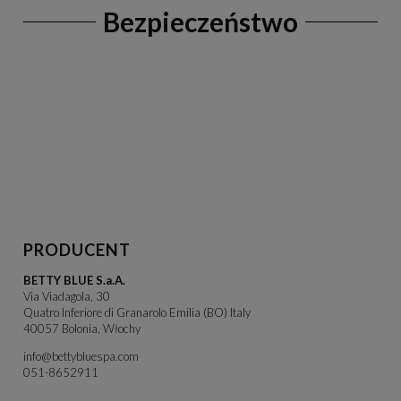
Bezpieczeństwo
PRODUCENT
BETTY BLUE S.a.A.
Via Viadagola, 30
Quatro Inferiore di Granarolo Emilia (BO) Italy
40057 Bolonia, Włochy
info@bettybluespa.com
051-8652911