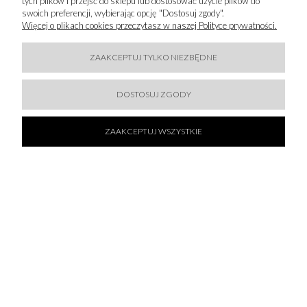
tych plików i przejść do sklepu lub dostosować użycie plików do
swoich preferencji, wybierając opcję "Dostosuj zgody".
Więcej o plikach cookies przeczytasz w naszej Polityce prywatności.
50 % SALE!
ZAAKCEPTUJ TYLKO NIEZBĘDNE
KARL LAGERFELD - RAJSTOPY KL MONOGRAM
234,50 zł
DOSTOSUJ ZGODY
469,00 zł
DO KOSZYKA
ZAAKCEPTUJ WSZYSTKIE
50 % SALE!
KARL LAGERFELD - RAJSTOPY MONOGRAM TIGHTS
BLACK
254,50 zł
509,00 zł