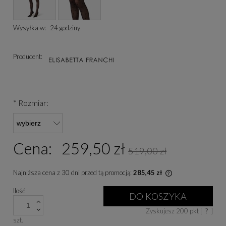
Wysyłka w:
24 godziny
Producent:
*
Rozmiar:
Cena:
259,50 zł
519,00 zł
Najniższa cena z 30 dni przed tą promocją:
285,45 zł
Jeżeli produkt je
Ilość
niż 30 dni, wyświe
DO KOSZYKA
cena od momentu, 
Zyskujesz
200
pkt [
?
]
się w sprzedaży.
szt.