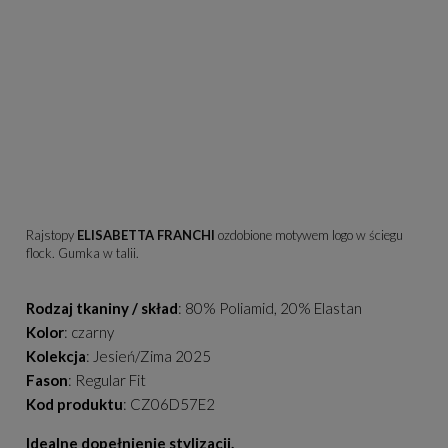
Rajstopy
ELISABETTA FRANCHI
ozdobione motywem logo w ściegu
flock. Gumka w talii.
Rodzaj tkaniny / skład
: 80% Poliamid, 20% Elastan
Kolor
: czarny
Kolekcja
: Jesień/Zima 2025
Fason
: Regular Fit
Kod produktu
: CZ06D57E2
Idealne dopełnienie stylizacji.