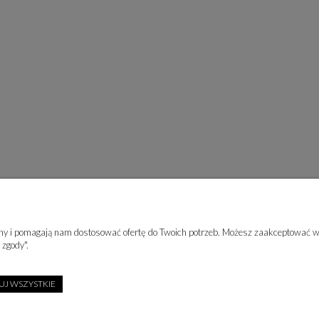
rony i pomagają nam dostosować ofertę do Twoich potrzeb. Możesz zaakceptować wy
ZAPISZ SIĘ DO NEWSLETTER
 zgody".
J WSZYSTKIE