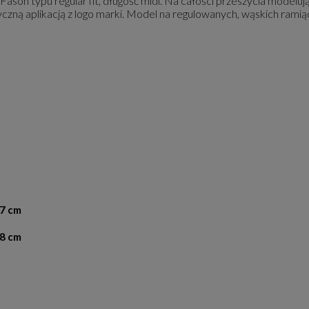
Fason typu regular fit, długość midi. Na całości przeszycia modeluj
czną aplikacją z logo marki. Model na regulowanych, wąskich ramią
97 cm
98 cm