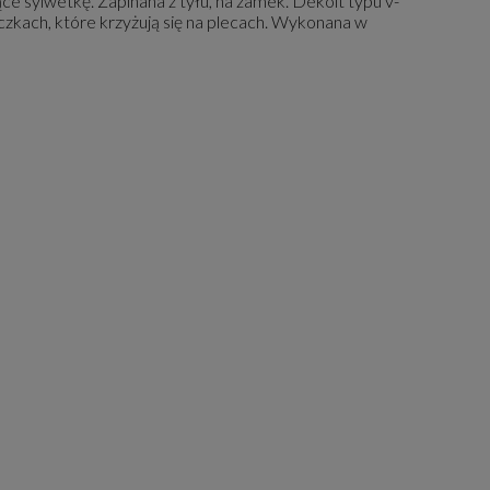
ące sylwetkę. Zapinana z tyłu, na zamek. Dekolt typu v-
czkach, które krzyżują się na plecach. Wykonana w