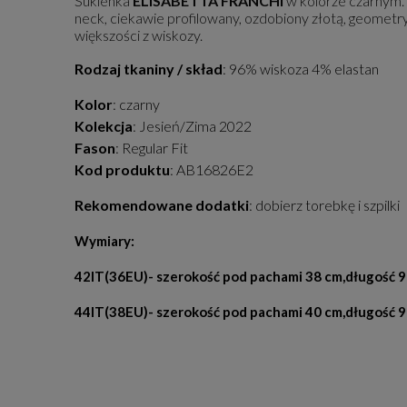
Sukienka
ELISABETTA FRANCHI
w kolorze czarnym. 
neck, ciekawie profilowany, ozdobiony złotą, geometry
większości z wiskozy.
Rodzaj tkaniny / skład
: 96% wiskoza 4% elastan
Kolor
: czarny
Kolekcja
: Jesień/Zima 2022
Fason
: Regular Fit
Kod produktu
: AB16826E2
Rekomendowane dodatki
: dobierz torebkę i szpilki
Wymiary:
42IT(36EU)- szerokość pod pachami 38 cm,długość 
44IT(38EU)- szerokość pod pachami 40 cm,długość 