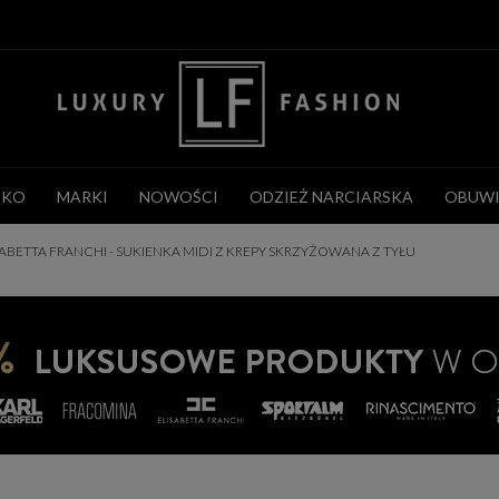
CKO
MARKI
NOWOŚCI
ODZIEŻ NARCIARSKA
OBUWI
SABETTA FRANCHI - SUKIENKA MIDI Z KREPY SKRZYŻOWANA Z TYŁU