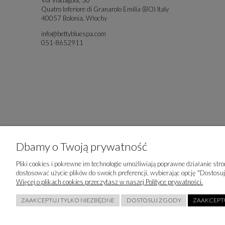
Quatro Inferiore di Granarolo Emilia (BO) Italy
40057 Bolonia, Włochy
info@bettybluespa.com
051-8652911
Dbamy o Twoją prywatność
Pliki cookies i pokrewne im technologie umożliwiają poprawne działanie st
dostosować użycie plików do swoich preferencji, wybierając opcję "Dostosuj
Więcej o plikach cookies przeczytasz w naszej Polityce prywatności.
ZAAKCEPTUJ TYLKO NIEZBĘDNE
DOSTOSUJ ZGODY
ZAAKCEPTU