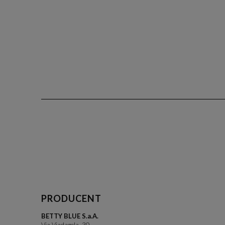
PRODUCENT
BETTY BLUE S.a.A.
Via Viadagola, 30