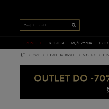
PROMOCJE
KOBIETA
MĘŻCZYZNA
DZIE
»
»
»
»
Marki
ELISABETTA FRANCHI
SUKIENKI
ELI