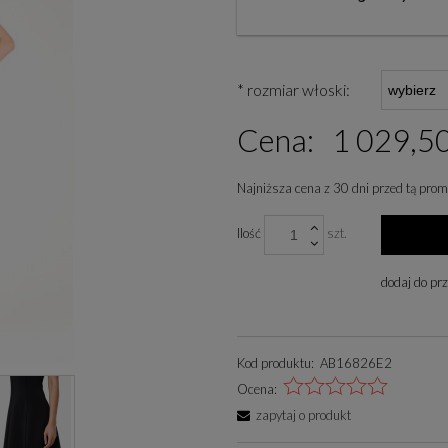
*
rozmiar włoski:
Cena:
1 029,50
Najniższa cena z 30 dni przed tą prom
Jeżeli produkt jest sp
Ilość
szt.
niż 30 dni, wyświetlan
cena od momentu, kied
dodaj do pr
się w sprzedaży.
Kod produktu:
AB16826E2
Ocena:
zapytaj o produkt