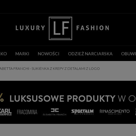
CKO
MARKI
NOWOŚCI
ODZIEŻ NARCIARSKA
OBUWI
SABETTA FRANCHI - SUKIENKA Z KREPY Z DETALAMI Z LOGO