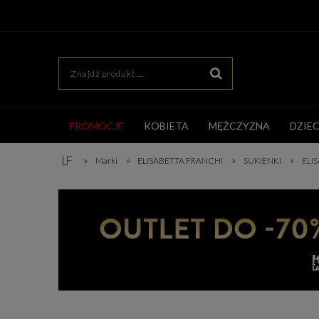
PROMOCJE
KOBIETA
MĘŻCZYZNA
DZIE
»
»
»
»
Marki
ELISABETTA FRANCHI
SUKIENKI
ELI