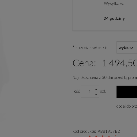
Wysyłka w:
24 godziny
*
rozmiar włoski:
Cena:
1 494,50
Najniższa cena z 30 dni przed tą prom
Jeżeli produkt jest sp
Ilość
szt.
niż 30 dni, wyświetlan
cena od momentu, kied
dodaj do pr
się w sprzedaży.
Kod produktu:
AB81957E2