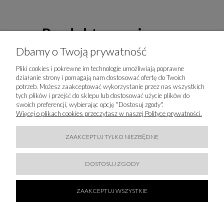
Produkty powiązane
Dbamy o Twoją prywatność
Pliki cookies i pokrewne im technologie umożliwiają poprawne
działanie strony i pomagają nam dostosować ofertę do Twoich
potrzeb. Możesz zaakceptować wykorzystanie przez nas wszystkich
tych plików i przejść do sklepu lub dostosować użycie plików do
swoich preferencji, wybierając opcję "Dostosuj zgody".
Więcej o plikach cookies przeczytasz w naszej Polityce prywatności.
ZAAKCEPTUJ TYLKO NIEZBĘDNE
DOSTOSUJ ZGODY
50 % SALE!
FRACOMINA - GARNITUR Z TKANIN TECHNICZNYCH
ZAAKCEPTUJ WSZYSTKIE
824,85 zł
1 649,70 zł