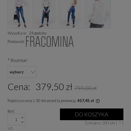
Wysyłka w:
24 godziny
Producent:
*
Rozmiar:
Cena:
379,50 zł
759,00 zł
Najniższa cena z 30 dni przed tą promocją:
417,45 zł
Jeżeli produkt je
Ilość
niż 30 dni, wyświe
DO KOSZYKA
cena od momentu, 
Zyskujesz
300
pkt [
?
]
się w sprzedaży.
szt.