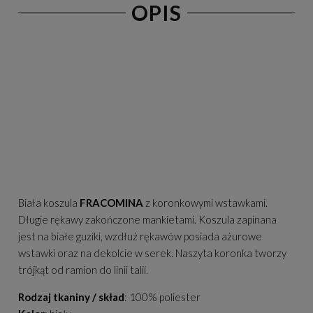
OPIS
Biała koszula
FRACOMINA
z koronkowymi wstawkami.
Długie rękawy zakończone mankietami. Koszula zapinana
jest na białe guziki, wzdłuż rękawów posiada ażurowe
wstawki oraz na dekolcie w serek. Naszyta koronka tworzy
trójkąt od ramion do linii talii.
Rodzaj tkaniny / skład
: 100% poliester