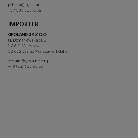
pcfmna@legalmail.it
+39 081 8269592
IMPORTER
GPOLAND SP. Z O.O.
ul. Domaniewska 50B
02-672 Warszawa
02-672 Warsz Warszawa, Polska
gpoland@gpoland.com.pl
+48 (22) 636 60 16