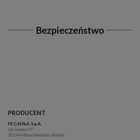
Bezpieczeństwo
PRODUCENT
P.F.C.M.N.A. S.p.A.
Via Savona 97
20144 Milano Mediolan, Włochy