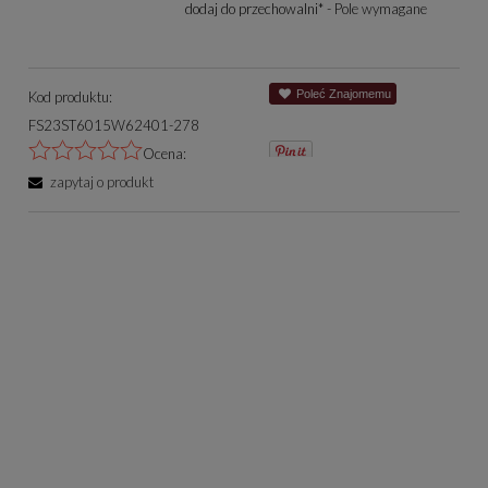
dodaj do przechowalni
*
- Pole wymagane
Poleć Znajomemu
Kod produktu:
FS23ST6015W62401-278
Ocena:
zapytaj o produkt