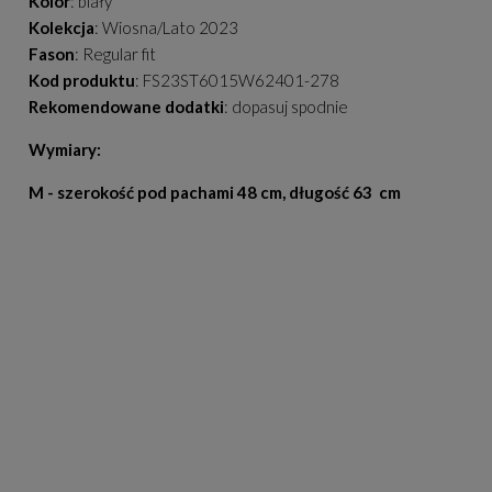
Kolor
: biały
Kolekcja
: Wiosna/Lato 2023
Fason
: Regular fit
Kod produktu
: FS23ST6015W62401-278
Rekomendowane dodatki
: dopasuj spodnie
Wymiary:
M - szerokość pod pachami 48 cm, długość 63 cm