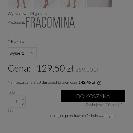
Wysyłka w:
24 godziny
Producent:
*
Rozmiar:
Cena:
129,50 zł
259,00 zł
Najniższa cena z 30 dni przed tą promocją:
142,45 zł
Jeżeli produkt je
Ilość
niż 30 dni, wyświe
DO KOSZYKA
cena od momentu, 
Zyskujesz
100
pkt [
?
]
się w sprzedaży.
szt.
dodaj do przechowalni
*
- Pole wymagane