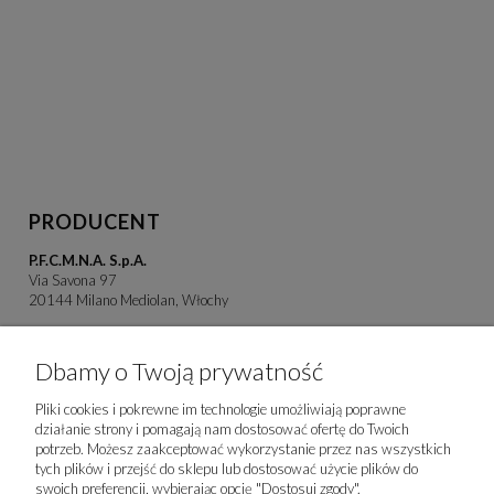
PRODUCENT
P.F.C.M.N.A. S.p.A.
Via Savona 97
20144 Milano Mediolan, Włochy
pcfmna@legalmail.it
+39 081 8269592
Dbamy o Twoją prywatność
IMPORTER
Pliki cookies i pokrewne im technologie umożliwiają poprawne
działanie strony i pomagają nam dostosować ofertę do Twoich
GPOLAND SP. Z O.O.
potrzeb. Możesz zaakceptować wykorzystanie przez nas wszystkich
ul. Domaniewska 50B
tych plików i przejść do sklepu lub dostosować użycie plików do
02-672 Warszawa
swoich preferencji, wybierając opcję "Dostosuj zgody".