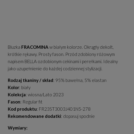
Bluzka
FRACOMINA
w białym kolorze. Okrągły dekolt,
krótkie rękawy. Prosty fason. Przód zdobiony różowym
napisem BELLA ozdobionym cekinami i perełkami. Idealny
jako uzupełnienie do każdej codziennej stylizacji.
Rodzaj tkaniny / skład
: 95% bawełna, 5% elastan
Kolor
: biały
Kolekcja
: wiosna/Lato 2023
Fason
: Regular fit
Kod produktu
: FR23ST3003J401N5-278
Rekomendowane dodatki
: dopasuj spodnie
Wymiary: