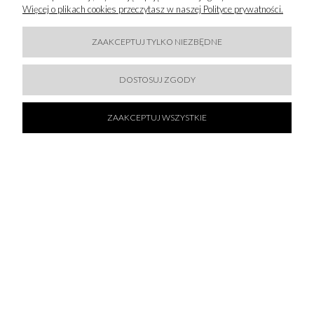
02-672 Warsz Warszawa, Polska
Więcej o plikach cookies przeczytasz w naszej Polityce prywatności.
gpoland@gpoland.com.pl
+48 (22) 636 60 16
ZAAKCEPTUJ TYLKO NIEZBĘDNE
DOSTOSUJ ZGODY
ZAAKCEPTUJ WSZYSTKIE
ZAPISZ SIĘ DO
NEWSLETTERA