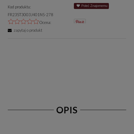
Poleć Znajomemu
Kod produktu:
FR23ST3003J401N5-278
Ocena:
zapytaj o produkt
OPIS