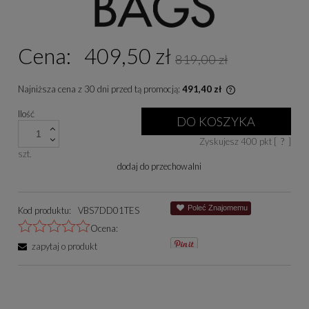
Cena:
409,50 zł
819,00 zł
Najniższa cena z 30 dni przed tą promocją:
491,40 zł
Jeżeli produkt je
Ilość
niż 30 dni, wyświe
DO KOSZYKA
cena od momentu, 
Zyskujesz
400
pkt [
?
]
się w sprzedaży.
szt.
dodaj do przechowalni
Poleć Znajomemu
Kod produktu:
VBS7DD01TES
Ocena:
zapytaj o produkt