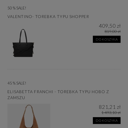
50 % SALE!
VALENTINO- TOREBKA TYPU SHOPPER
409,50 zł
819,00 zł
DO KOSZYKA
45 % SALE!
ELISABETTA FRANCHI - TOREBKA TYPU HOBO Z
ZAMSZU
821,21 zł
1 493,10 zł
DO KOSZYKA