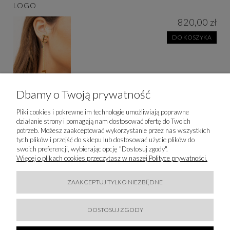
LOGO
820,00 zł
DO KOSZYKA
Dbamy o Twoją prywatność
Pliki cookies i pokrewne im technologie umożliwiają poprawne
działanie strony i pomagają nam dostosować ofertę do Twoich
potrzeb. Możesz zaakceptować wykorzystanie przez nas wszystkich
ELISABETTA FRANCHI - TOREBKA MATERIAŁOWA Z
tych plików i przejść do sklepu lub dostosować użycie plików do
LOGOWANIEM
swoich preferencji, wybierając opcję "Dostosuj zgody".
1 730,00 zł
Więcej o plikach cookies przeczytasz w naszej Polityce prywatności.
DO KOSZYKA
ZAAKCEPTUJ TYLKO NIEZBĘDNE
DOSTOSUJ ZGODY