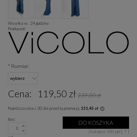
Wysyłka w:
24 godziny
Producent:
*
Rozmiar:
Cena:
119,50 zł
239,00 zł
Najniższa cena z 30 dni przed tą promocją:
131,45 zł
Jeżeli produkt je
Ilość
niż 30 dni, wyświe
DO KOSZYKA
cena od momentu, 
Zyskujesz
100
pkt [
?
]
się w sprzedaży.
szt.