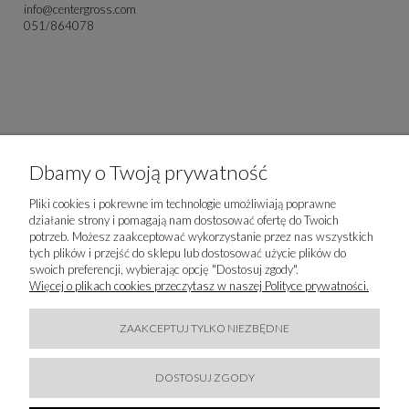
info@centergross.com
051/864078
Dbamy o Twoją prywatność
Pliki cookies i pokrewne im technologie umożliwiają poprawne
działanie strony i pomagają nam dostosować ofertę do Twoich
potrzeb. Możesz zaakceptować wykorzystanie przez nas wszystkich
tych plików i przejść do sklepu lub dostosować użycie plików do
swoich preferencji, wybierając opcję "Dostosuj zgody".
Produkty powiązane
Więcej o plikach cookies przeczytasz w naszej Polityce prywatności.
ZAAKCEPTUJ TYLKO NIEZBĘDNE
DOSTOSUJ ZGODY