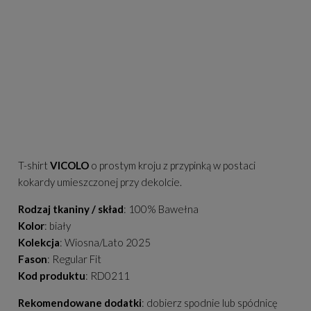
T-shirt
VICOLO
o prostym kroju z przypinką w postaci
kokardy umieszczonej przy dekolcie.
Rodzaj tkaniny / skład
: 10
0% Bawełna
Kolor
: biały
Kolekcja
: Wiosna/Lato 2025
Fason
: Regular Fit
Kod produktu
: RD0211
Rekomendowane dodatki
: dobierz spodnie lub spódnicę