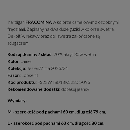
Kardigan
FRACOMINA
w kolorze camelowym z ozdobnymi
frędzlami. Zapinany na dwa duże guziki w kolorze swetra.
Dekolt V, rękawy oraz dół swetra zakończone są
ściągaczem.
Rodzaj tkaniny / skład
: 70% akryl, 30% wełna
Kolor
: camel
Kolekcja
: Jesień/Zima 2023/24
Fason
: Loose fit
Kod produktu
: FS23WT8018K52301-093
Rekomendowane dodatki
: dopasuj jeansy
Wymiary:
M - szerokość pod pachami 60 cm, długość 79 cm,
L - szerokość pod pachami 63 cm, długość 80 cm,