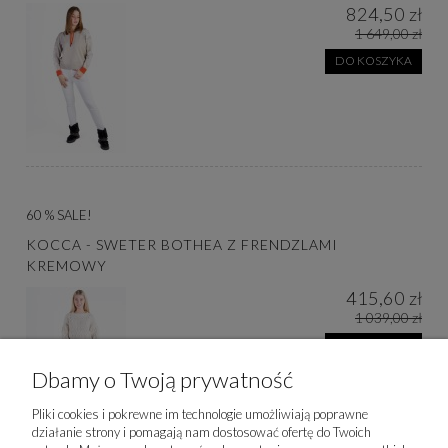
824,50 zł
1 649,00 zł
DO KOSZYKA
60 % SALE!
KOCCA - SWETER BOTHEA Z FRENDZLAMI
KREMOWY
415,60 zł
1 039,00 zł
DO KOSZYKA
Dbamy o Twoją prywatność
Pliki cookies i pokrewne im technologie umożliwiają poprawne
działanie strony i pomagają nam dostosować ofertę do Twoich