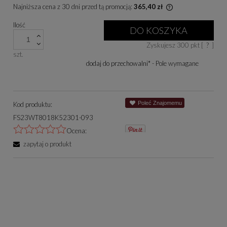
Najniższa cena z 30 dni przed tą promocją:
365,40 zł
Jeżeli produkt je
Ilość
niż 30 dni, wyświe
DO KOSZYKA
cena od momentu, 
Zyskujesz
300
pkt [
?
]
się w sprzedaży.
szt.
dodaj do przechowalni
*
- Pole wymagane
Poleć Znajomemu
Kod produktu:
FS23WT8018K52301-093
Ocena:
zapytaj o produkt