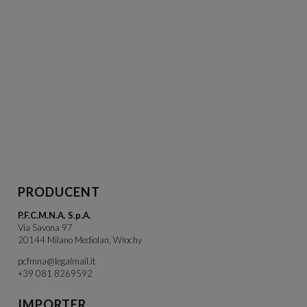
PRODUCENT
P.F.C.M.N.A. S.p.A.
Via Savona 97
20144 Milano Mediolan, Włochy
pcfmna@legalmail.it
+39 081 8269592
IMPORTER